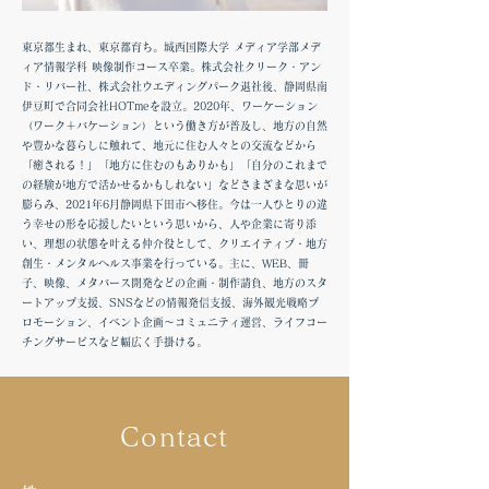
​東京都生まれ、東京都育ち。城西国際大学 メディア学部メデ
ィア情報学科 映像制作コース卒業。株式会社クリーク・アン
ド・リバー社、株式会社ウエディングパーク退社後、静岡県南
伊豆町で合同会社HOTmeを設立。2020年、ワーケーション
（ワーク＋バケーション）という働き方が普及し、地方の自然
や豊かな暮らしに触れて、地元に住む人々との交流などから
「癒される！」「地方に住むのもありかも」「自分のこれまで
の経験が地方で活かせるかもしれない」などさまざまな思いが
膨らみ、2021年6月静岡県下田市へ移住。今は一人ひとりの違
う幸せの形を応援したいという思いから、人や企業に寄り添
い、理想の状態を叶える仲介役として、クリエイティブ・地方
創生・メンタルヘルス事業を行っている。主に、WEB、冊
子、映像、メタバース開発などの企画・制作請負、地方のスタ
ートアップ支援、SNSなどの情報発信支援、海外観光戦略プ
ロモーション、イベント企画〜コミュニティ運営、ライフコー
チングサービスなど幅広く手掛ける。
Contact